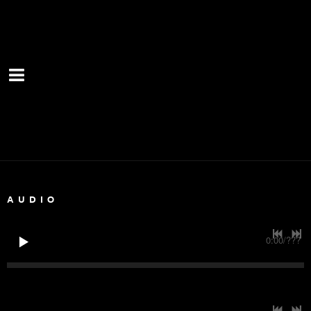
AUDIO
0:00
/
???