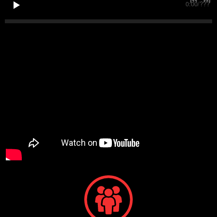
0:00
/
???